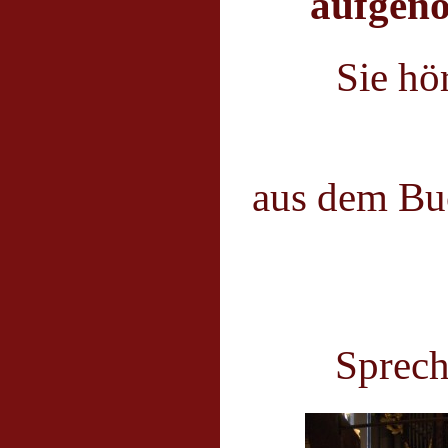
aufgeno
Sie hö
aus dem B
Orgel
Sprecher: