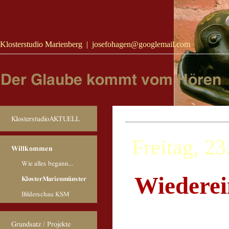
Google Analytics™, etracker etc.
Klosterstudio Marienberg
|
josefohagen@googlemail.com
Freitag, 2
Wiederei