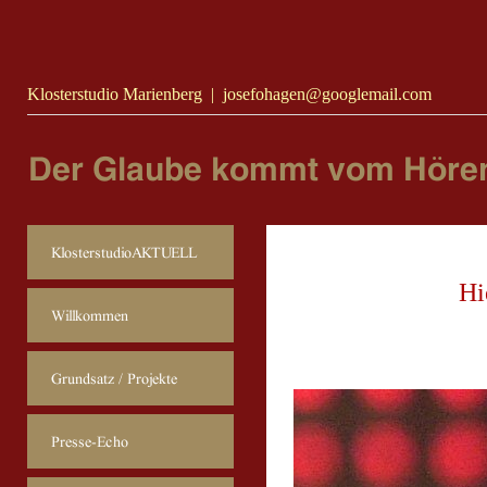
Google Analytics™, etracker etc.
Klosterstudio Marienberg
|
josefohagen@googlemail.com
Hi